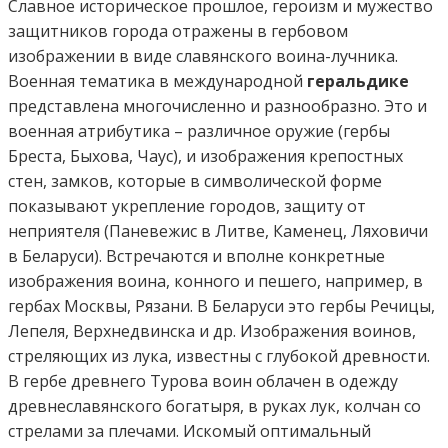
Славное историческое прошлое, героизм и мужество
защитников города отражены в гербовом
изображении в виде славянского воина-лучника.
Военная тематика в международной
геральдике
представлена многочисленно и разнообразно. Это и
военная атрибутика – различное оружие (гербы
Бреста, Быхова, Чаус), и изображения крепостных
стен, замков, которые в символической форме
показывают укрепление городов, защиту от
неприятеля (Паневежис в Литве, Каменец, Ляховичи
в Беларуси). Встречаются и вполне конкретные
изображения воина, конного и пешего, например, в
гербах Москвы, Рязани. В Беларуси это гербы Речицы,
Лепеля, Верхнедвинска и др. Изображения воинов,
стреляющих из лука, известны с глубокой древности.
В гербе древнего Турова воин облачен в одежду
древнеславянского богатыря, в руках лук, колчан со
стрелами за плечами. Искомый оптимальный