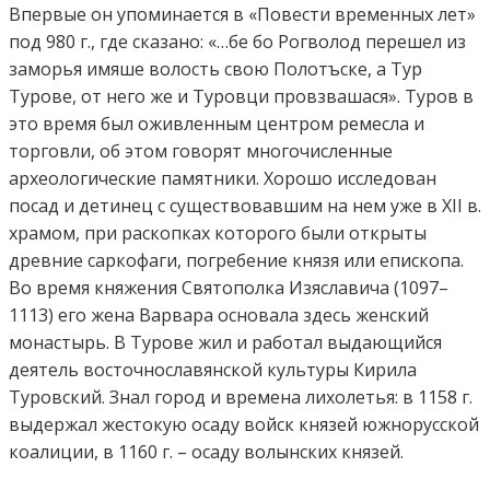
Впервые он упоминается в «Повести временных лет»
под 980 г., где сказано: «…бе бо Рогволод перешел из
заморья имяше волость свою Полотъске, а Тур
Турове, от него же и Туровци провзвашася». Туров в
это время был оживленным центром ремесла и
торговли, об этом говорят многочисленные
археологические памятники. Хорошо исследован
посад и детинец с существовавшим на нем уже в XII в.
храмом, при раскопках которого были открыты
древние саркофаги, погребение князя или епископа.
Во время княжения Святополка Изяславича (1097–
1113) его жена Варвара основала здесь женский
монастырь. В Турове жил и работал выдающийся
деятель восточнославянской культуры Кирила
Туровский. Знал город и времена лихолетья: в 1158 г.
выдержал жестокую осаду войск князей южнорусской
коалиции, в 1160 г. – осаду волынских князей.