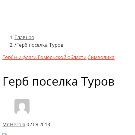
О проекте
Символика
Брестская область
Витебская область
Главная
Гомельская область
Герб поселка Туров
Гродненская область
Минская область
Гербы и флаги Гомельской области
Символика
Могилевская область
Ресурсы
Герб поселка Туров
Сообщество
Контакты
Mr.Herold
02.08.2013