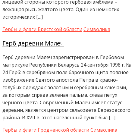
лицевой стороны которого гербовая эмблема –
лежащая рысь желтого цвета. Один из немногих
исторических […]
Гербы и флаги Брестской области
Символика
Герб деревни Малеч
Герб деревни Малеч зарегистрирован в Гербовом
матрикуле Республики Беларусь 24 сентября 1998 г. №
24 Герб: в серебряном поле барочного щита поясное
изображение Святого апостола Петра в красно-
голубых одеждах с золотым и серебряным ключами,
за которым справа зеленая пальма, слева петух
черного цвета. Современный Малеч имеет статус
деревни, является центром сельсовета Березовского
района. В XVII в. этот населенный пункт был […]
Гербы и флаги Гродненской области
Символика