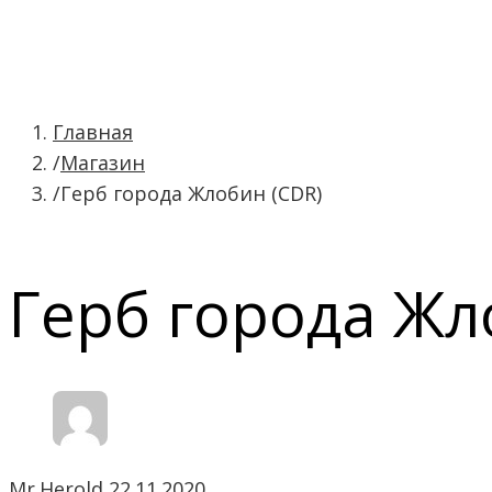
О проекте
Символика
Главная
Магазин
Брестская область
Герб города Жлобин (CDR)
Витебская область
Гомельская область
Гродненская область
Герб города Жл
Минская область
Могилевская область
Ресурсы
Сообщество
Контакты
Mr.Herold
22.11.2020